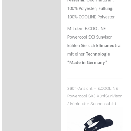
Material:
Obermaterial:
100% Polyester; Füllung:
100% COOLINE Polyester
Mit dem E.COOLINE
Powercool SX3 Sunvisor
kühlen Sie sich
klimaneutral
mit einer
Technologie
“Made in Germany”
360°-Ansicht – E.COOLINE
Powercool SX3 KühlSunVisor
/ kühlender Sonnenschild