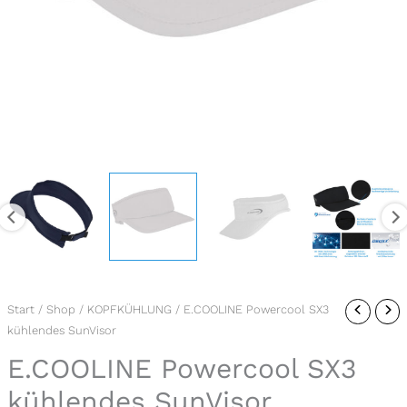
E.COOLINE
Start
/
Shop
/
KOPFKÜHLUNG
/ E.COOLINE Powercool SX3
kühlendes SunVisor
Powercool
SX3
E.COOLINE Powercool SX3
kühlendes
kühlendes SunVisor
SunVisor