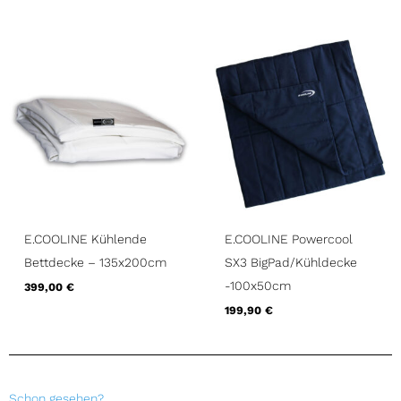
E.COOLINE Kühlende
E.COOLINE Powercool
Bettdecke – 135x200cm
SX3 BigPad/Kühldecke
-100x50cm
399,00
€
199,90
€
Schon gesehen?