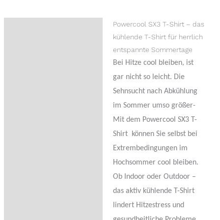
Powercool SX3 T-Shirt – das
Beschreibung
kühlende T-Shirt für herrlich
Zusätzliche Information
entspannte Sommertage
Bei Hitze cool bleiben, ist
Rezensionen (0)
gar nicht so leicht. Die
Trusted Shops
Sehnsucht nach Abkühlung
Bewertungen
im Sommer umso größer-
Mit dem Powercool SX3 T-
Fragen zum Produkt
Shirt können Sie selbst bei
Extrembedingungen im
Hochsommer cool bleiben.
Ob Indoor oder Outdoor –
das aktiv kühlende T-Shirt
lindert Hitzestress und
gesundheitliche Probleme