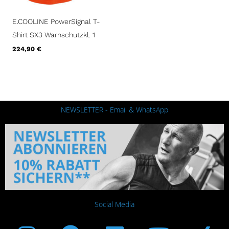
E.COOLINE PowerSignal T-
Shirt SX3 Warnschutzkl. 1
224,90
€
NEWSLETTER - Email & WhatsApp
Social Media
Instagram
Facebook
Linkedin
Youtub
Xi