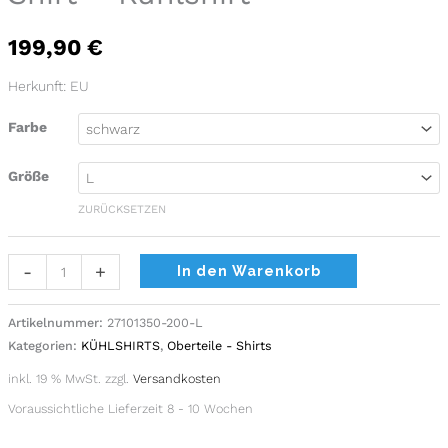
-
199,90
€
Kühlshirt
Menge
Herkunft: EU
Farbe
Größe
ZURÜCKSETZEN
Alternative:
-
+
In den Warenkorb
Artikelnummer:
27101350-200-L
Kategorien:
KÜHLSHIRTS
,
Oberteile - Shirts
inkl. 19 % MwSt.
zzgl.
Versandkosten
Voraussichtliche Lieferzeit 8 - 10 Wochen