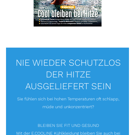
NIE WIEDER SCHUTZLOS
DER HITZE
AUSGELIEFERT SEIN
Sie fühlen sich bei hohen Temperaturen oft schlapp,
müde und unkonzentriert?
BLEIBEN SIE FIT UND GESUND
Mit der E.COOLINE Kühlkleidung bleiben Sie auch bei