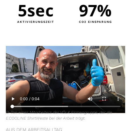
5
sec
97
%
AKTIVIERUNGSZEIT
CO2 EINSPARUNG
O-Ton eines Mitarbeiters der VÖLK Firmengruppe, der die
E.COOLINE ShirtWeste bei der Arbeit trägt.
AUS DEM ARBEITSALLTAG