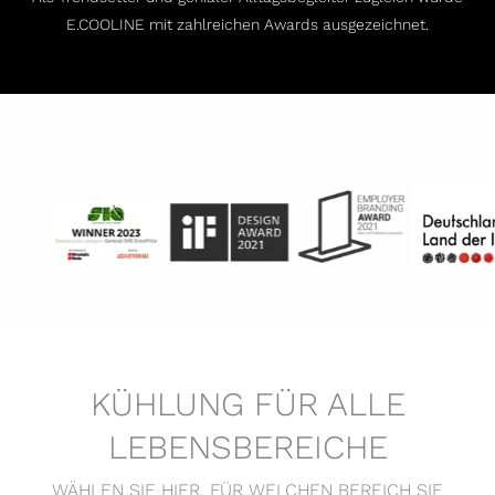
E.COOLINE mit zahlreichen Awards ausgezeichnet.
KÜHLUNG FÜR ALLE
LEBENSBEREICHE
WÄHLEN SIE HIER, FÜR WELCHEN BEREICH SIE