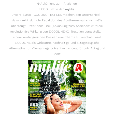
❄️ Abkühlung zum Anziehen
E.COOLINE in der
mylife
Unsere SMART COOLING TEXTILES machen den Unterschied –
davon zeigt sich die Redaktion des Apothekenmagazins
mylife
überzeugt. Unter dem Titel „Abkühlung zum Anziehen“ wird die
revolutionäre Wirkung von E.COOLINE-Kühltextilien vorgestellt. In
einem umfangreichen Dossier zum Thema Hitzeschutz wird
E.COOLINE als wirksame, nachhaltige und alltagstaugliche
Alternative zur Klimaanlage präsentiert – ideal für Job, Alltag und
Sport.