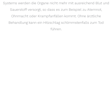
Systems werden die Organe nicht mehr mit ausreichend Blut und
Sauerstoff versorgt, so dass es zum Beispiel zu Atemnot,
Ohnmacht oder Krampfanfällen kommt. Ohne ärztliche
Behandlung kann ein Hitzschlag schlimmstenfalls zum Tod
führen.
HITZSCHLAG -> SYMPTOME:
Hohe Körpertemperatur bis zu 40 °C
Heiße, trockene und gerötete Haut
Kein Schwitzen
Schneller, starker Puls
Schwindel, Kopfschmerzen und Erbrechen
Muskelkrämpfe
Benommenheit und ggfs. Bewußtlosigkeit
HITZEKOLLAPS -> SYMPTOME: