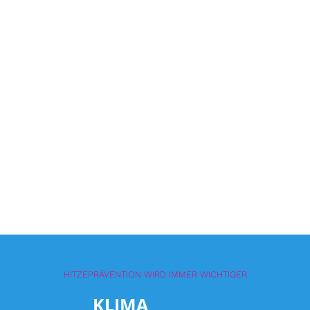
Hohe Körpertemperatur
Kühle, blasse, feuchte Haut
Starkes Schwitzen!
Schneller aber schwacher Puls
Schwindel, Kopfschmerzen und Übelkeit
Heiße, trockene und gerötete Haut
Schwäche, Benommenheit
HITZEPRÄVENTION WIRD IMMER WICHTIGER
KLIMA