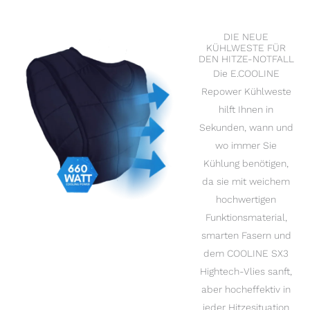
DIE NEUE
KÜHLWESTE FÜR
DEN HITZE-NOTFALL
Die E.COOLINE
Repower Kühlweste
hilft Ihnen in
Sekunden, wann und
wo immer Sie
Kühlung benötigen,
da sie mit weichem
hochwertigen
Funktionsmaterial,
smarten Fasern und
dem COOLINE SX3
Hightech-Vlies sanft,
aber hocheffektiv in
jeder Hitzesituation