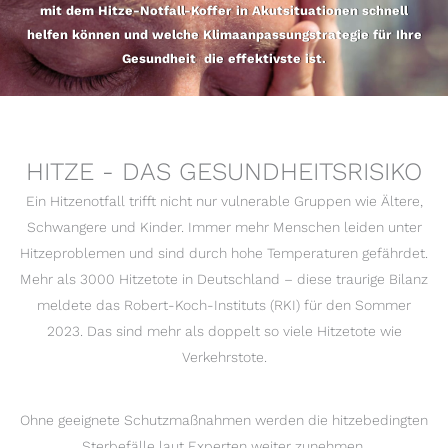
mit dem Hitze-Notfall-Koffer in Akutsituationen schnell
helfen können und welche Klimaanpassungstrategie für Ihre
Gesundheit die effektivste ist.
HITZE - DAS GESUNDHEITSRISIKO
Ein Hitzenotfall trifft nicht nur vulnerable Gruppen wie Ältere,
Schwangere und Kinder. Immer mehr Menschen leiden unter
Hitzeproblemen und sind durch hohe Temperaturen gefährdet.
Mehr als 3000 Hitzetote in Deutschland
–
diese traurige Bilanz
meldete das Robert-Koch-Instituts (RKI) für den Sommer
2023. Das sind mehr als doppelt so viele Hitzetote wie
Verkehrstote.
Ohne geeignete Schutzmaßnahmen werden die hitzebedingten
Sterbefälle laut Experten weiter zunehmen.