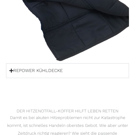
REPOWER KÜHLDECKE
DER HITZENOTFALL-KOFFER HILFT LEBEN RETTEN
Damit es bei akuten Hitzeproblemen nicht zur Katastrophe
kommt, ist schnelles Handeln oberstes Gebot. Wie aber unter
Zeitdruck richtig reagieren? Wie sieht die passende