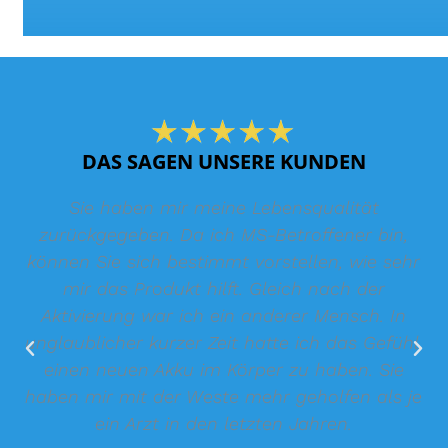
DAS SAGEN UNSERE KUNDEN
Sie haben mir meine Lebensqualität
zurückgegeben. Da ich MS-Betroffener bin,
können Sie sich bestimmt vorstellen, wie sehr
mir das Produkt hilft. Gleich nach der
Aktivierung war ich ein anderer Mensch. In
unglaublicher kurzer Zeit hatte ich das Gefühl,
einen neuen Akku im Körper zu haben. Sie
haben mir mit der Weste mehr geholfen als je
ein Arzt in den letzten Jahren.