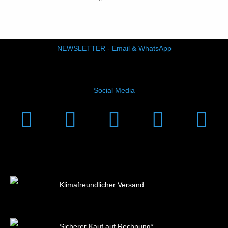
NEWSLETTER - Email & WhatsApp
Social Media
Instagram
Facebook
Linkedin
Youtub
Xi
Klimafreundlicher Versand
Sicherer Kauf auf Rechnung*