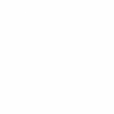
Impressum |
AGB
|
Widerruf
|
Datenschutz
|
Barrierefreiheit |
Sitemap