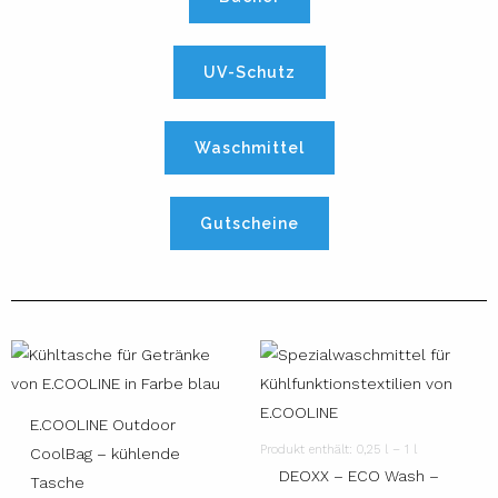
UV-Schutz
Waschmittel
Gutscheine
E.COOLINE Outdoor
Produkt enthält: 0,25
l
– 1
l
CoolBag – kühlende
DEOXX – ECO Wash –
Tasche