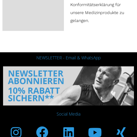
Konformitätserklärung für
unsere Medizinprodukte zu
gelangen.
NEWSLETTER - Email & WhatsApp
Social Media
Instagram
Facebook
Linkedin
Youtub
Xi