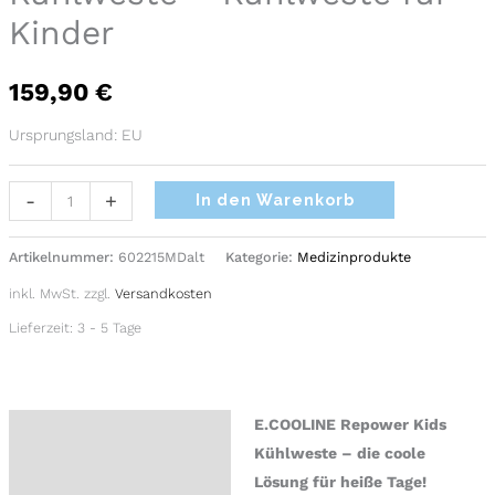
Kinder
Kühlweste
für
Kinder
159,90
€
Menge
Ursprungsland: EU
Alternative:
-
+
In den Warenkorb
Artikelnummer:
602215MDalt
Kategorie:
Medizinprodukte
inkl. MwSt.
zzgl.
Versandkosten
Lieferzeit:
3 - 5 Tage
E.COOLINE Repower Kids
Beschreibung
Kühlweste – die coole
Zusätzliche Information
Lösung für heiße Tage!