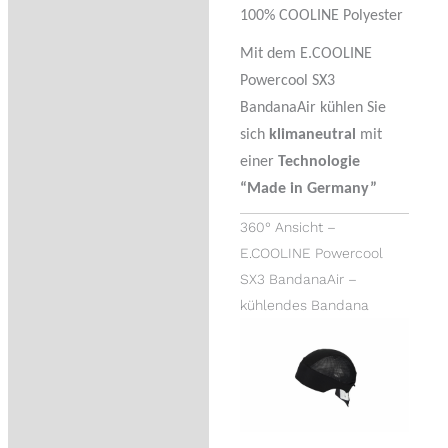
100% COOLINE Polyester
Mit dem E.COOLINE
Powercool SX3
BandanaAir kühlen Sie
sich
klimaneutral
mit
einer
Technologie
“Made in Germany”
360° Ansicht –
E.COOLINE Powercool
SX3 BandanaAir –
kühlendes Bandana