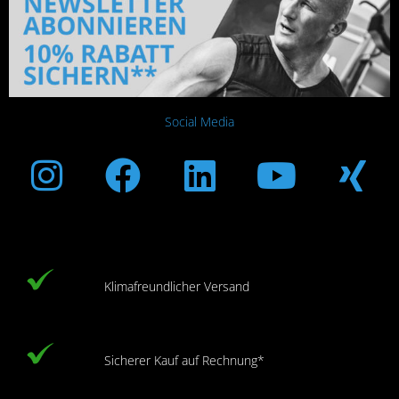
Social Media
Instagram
Facebook
Linkedin
Youtub
Xi
Klimafreundlicher Versand
Sicherer Kauf auf Rechnung*