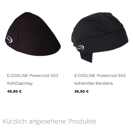
E.COOLINE Powercool SX3
E.COOLINE Powercool SX3
KühlCapInlay
kühlendes Bandana
49,90
€
59,90
€
Kürzlich angesehene Produkte