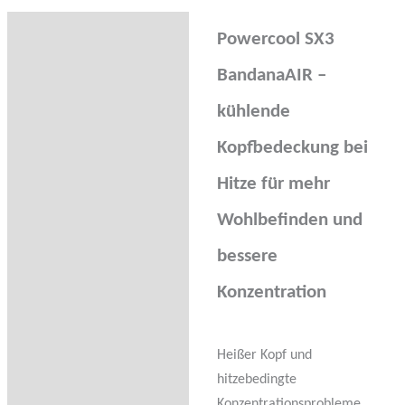
Beschreibung
Powercool SX3
Zusätzliche Information
BandanaAIR –
Rezensionen (0)
kühlende
Trusted Shops
Kopfbedeckung bei
Bewertungen
Hitze für mehr
Fragen zum Produkt
Wohlbefinden und
bessere
Konzentration
Heißer Kopf und
hitzebedingte
Konzentrationsprobleme