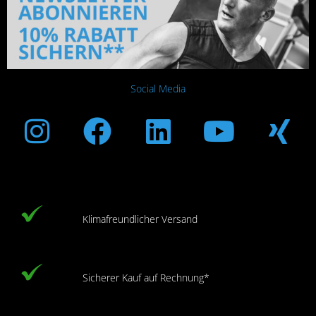
Social Media
Instagram
Facebook
Linkedin
Youtub
Xi
Klimafreundlicher Versand
Sicherer Kauf auf Rechnung*