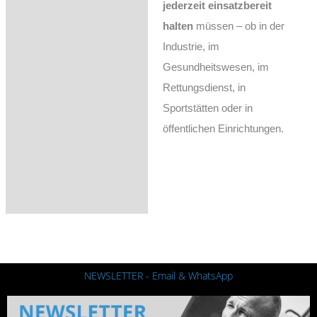
jederzeit einsatzbereit
halten
müssen – ob in der
Industrie, im
Gesundheitswesen, im
Rettungsdienst, in
Sportstätten oder in
öffentlichen Einrichtungen.
NEWSLETTER - Email & WhatsApp