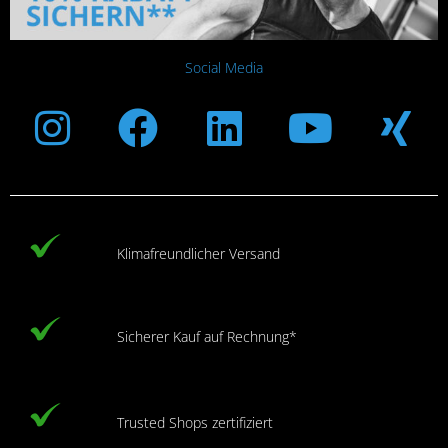
Social Media
Instagram
Facebook
Linkedin
Youtub
Xi
Klimafreundlicher Versand
Sicherer Kauf auf Rechnung*
Trusted Shops zertifiziert