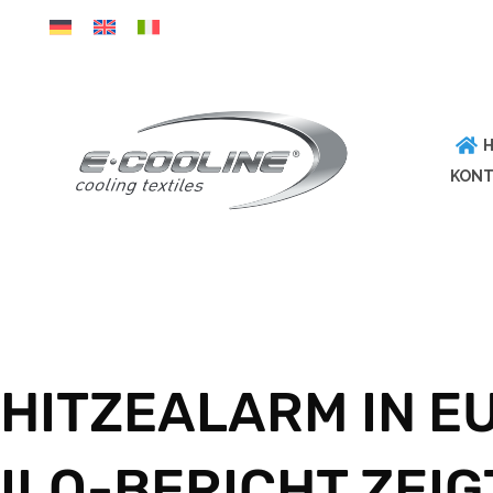
Direkt
zum
Inhalt
wechseln
KONT
HITZEALARM IN E
ILO-BERICHT ZEI